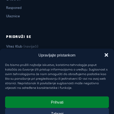
Raspored
Ulaznice
PRIDRUŽI SE
Vitez Klub
(navijači)
Vitez Business Klub
(firme)
Upravljajte pristankom
Da bismo pružili najbolje iskustvo, koristimo tehnologije poput
kolačića za čuvanje i/ili pristup informacijama o uređaju. Suglasnost s
ovim tehnologijama će nam omogućiti da obrađujemo podatke kao
KONTAKT
što su ponašanje pri pregledavanju ili jedinstveni ID-ovi na ovoj web
stranici. Nepristanak ili povlačenje suglasnosti može negativno
Uprava:
+385 98 946 5805
utjecati na određene karakteristike i funkcije.
khl-sisak@khl-sisak.hr
Škola hokeja:
+385 97 6030 999
Prihvati
luka.vukoja@khl-sisak.hr
Zabrani