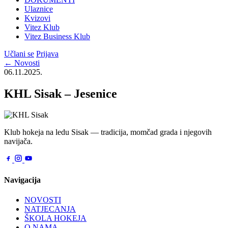
Ulaznice
Kvizovi
Vitez Klub
Vitez Business Klub
Učlani se
Prijava
← Novosti
06.11.2025.
KHL Sisak – Jesenice
Klub hokeja na ledu Sisak — tradicija, momčad grada i njegovih
navijača.
Navigacija
NOVOSTI
NATJECANJA
ŠKOLA HOKEJA
O NAMA