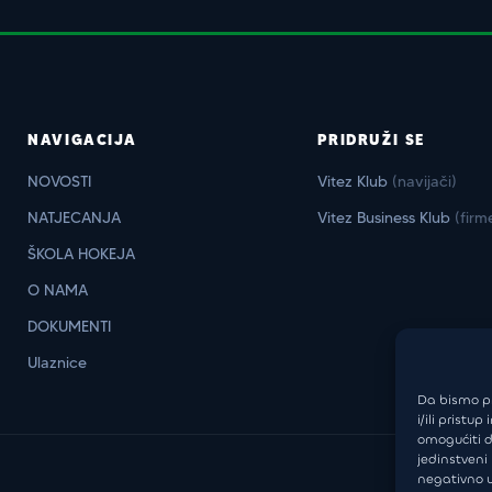
NAVIGACIJA
PRIDRUŽI SE
NOVOSTI
Vitez Klub
(navijači)
NATJECANJA
Vitez Business Klub
(firm
ŠKOLA HOKEJA
O NAMA
DOKUMENTI
Ulaznice
Da bismo pr
i/ili prist
omogućiti d
jedinstveni
negativno u