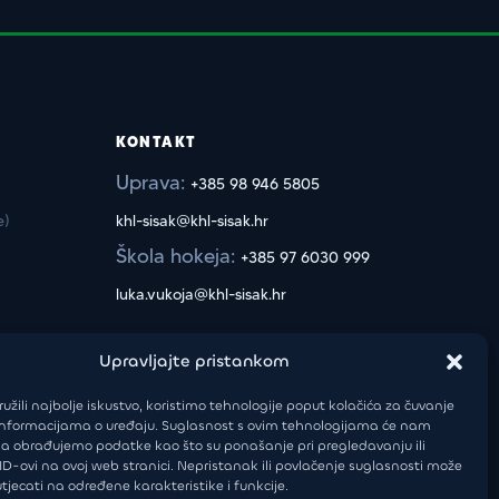
KONTAKT
Uprava:
+385 98 946 5805
e)
khl-sisak@khl-sisak.hr
Škola hokeja:
+385 97 6030 999
luka.vukoja@khl-sisak.hr
Upravljajte pristankom
užili najbolje iskustvo, koristimo tehnologije poput kolačića za čuvanje
up informacijama o uređaju. Suglasnost s ovim tehnologijama će nam
a obrađujemo podatke kao što su ponašanje pri pregledavanju ili
 ID-ovi na ovoj web stranici. Nepristanak ili povlačenje suglasnosti može
Izjava o privatnosti
tjecati na određene karakteristike i funkcije.