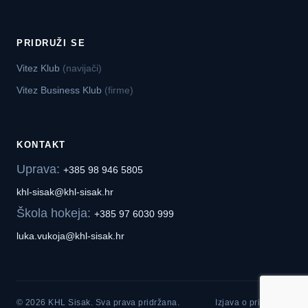
PRIDRUŽI SE
Vitez Klub
(navijači)
Vitez Business Klub
(firme)
KONTAKT
Uprava:
+385 98 946 5805
khl-sisak@khl-sisak.hr
Škola hokeja:
+385 97 6030 999
luka.vukoja@khl-sisak.hr
© 2026 KHL Sisak. Sva prava pridržana.
Izjava o privatnosti