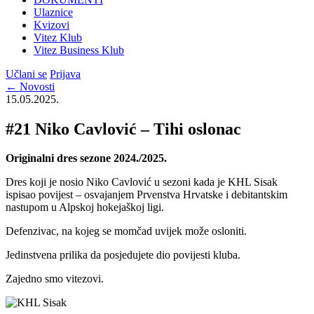
Ulaznice
Kvizovi
Vitez Klub
Vitez Business Klub
Učlani se
Prijava
← Novosti
15.05.2025.
#21 Niko Cavlović – Tihi oslonac
Originalni dres sezone 2024./2025.
Dres koji je nosio Niko Cavlović u sezoni kada je KHL Sisak
ispisao povijest – osvajanjem Prvenstva Hrvatske i debitantskim
nastupom u Alpskoj hokejaškoj ligi.
Defenzivac, na kojeg se momčad uvijek može osloniti.
Jedinstvena prilika da posjedujete dio povijesti kluba.
Zajedno smo vitezovi.