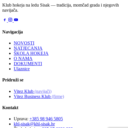
Klub hokeja na ledu Sisak — tradicija, momčad grada i njegovih
navijača.
Navigacija
NOVOSTI
NATJECANJA
ŠKOLA HOKEJA
O NAMA
DOKUMENTI
Ulaznice
Pridruži se
Vitez Klub
(navijači)
Vitez Business Klub
(firme)
Kontakt
Uprava:
+385 98 946 5805
khl-sisak@khl-sisak.hr