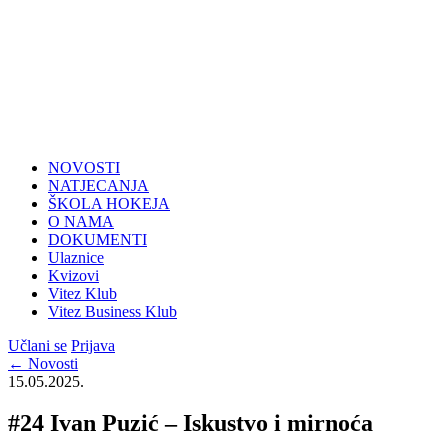
NOVOSTI
NATJECANJA
ŠKOLA HOKEJA
O NAMA
DOKUMENTI
Ulaznice
Kvizovi
Vitez Klub
Vitez Business Klub
Učlani se
Prijava
← Novosti
15.05.2025.
#24 Ivan Puzić – Iskustvo i mirnoća