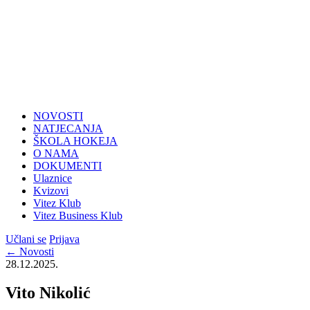
NOVOSTI
NATJECANJA
ŠKOLA HOKEJA
O NAMA
DOKUMENTI
Ulaznice
Kvizovi
Vitez Klub
Vitez Business Klub
Učlani se
Prijava
← Novosti
28.12.2025.
Vito Nikolić