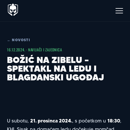
← NOVOSTI
16.12.2024. · NAVIJAČI I ZAJEDNICA
BOŽIĆ NA ZIBELU –
SPEKTAKL NA LEDU I
BLAGDANSKI UGOĐAJ
21. prosinca 2024.
18:30
U subotu,
, s početkom u
,
KHL Sisak na domaćem ledu dočekuje momčad