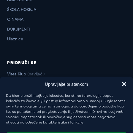
ŠKOLA HOKEJA
O NAMA
DOKUMENTI
Ulaznice
PRIDRUŽI SE
Vitez Klub
(navijači)
Vitez Business Klub
(firme)
Upravljajte pristankom
Da bismo pružili najbolje iskustvo, koristimo tehnologije poput
kolačića za čuvanje i/ili pristup informacijama o uređaju. Suglasnost s
ovim tehnologijama će nam omogućiti da obrađujemo podatke kao
KONTAKT
što su ponašanje pri pregledavanju ili jedinstveni ID-ovi na ovoj web
stranici. Nepristanak ili povlačenje suglasnosti može negativno
Uprava:
+385 98 946 5805
utjecati na određene karakteristike i funkcije.
khl-sisak@khl-sisak.hr