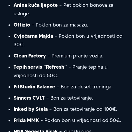
Anina kuća ljepote
– Pet poklon bonova za
usluge.
Offizio
– Poklon bon za masažu.
Cvjećarna Majda
– Poklon bon u vrijednosti od
30€.
Clean Factory
– Premium pranje vozila.
Tepih servis “Refresh”
– Pranje tepiha u
vrijednosti do 50€.
FitStudio Balance
– Bon za deset treninga.
Sinners CVLT
– Bon za tetoviranje.
Inked by Stela
– Bon za tetoviranje od 100€.
Frida MMK
– Poklon bon u vrijednosti od 50€.
HNK Segesta Sisak
– Klupski dres.