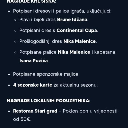
NAGRADE KHL SISKA:
Potpisani dresovi i palice igrača, uključujući:
Brune Idžana
Plavi i bijeli dres
.
Continental Cupa
Potpisani dres s
.
Nika Malenice
Prošlogodišnji dres
.
Nika Malenice
Potpisane palice
i kapetana
Ivana Puzića
.
Potpisane sponzorske majice
4 sezonske karte
za aktualnu sezonu.
NAGRADE LOKALNIH PODUZETNIKA:
Restoran Stari grad
– Poklon bon u vrijednosti
od 50€.