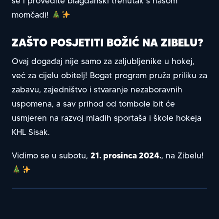
se i provedite blagdanski trenutak s našom
momčadi!
ZAŠTO POSJETITI BOŽIĆ NA ZIBELU?
Ovaj događaj nije samo za zaljubljenike u hokej,
već za cijelu obitelj! Bogat program pruža priliku za
zabavu, zajedništvo i stvaranje nezaboravnih
uspomena, a sav prihod od tombole bit će
usmjeren na razvoj mladih sportaša i škole hokeja
KHL Sisak.
21. prosinca 2024.
Vidimo se u subotu,
, na Zibelu!