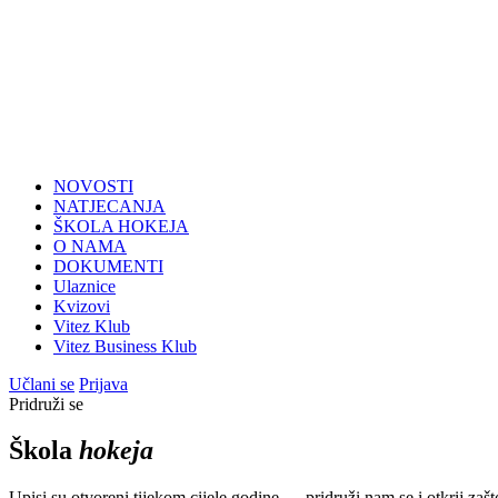
NOVOSTI
NATJECANJA
ŠKOLA HOKEJA
O NAMA
DOKUMENTI
Ulaznice
Kvizovi
Vitez Klub
Vitez Business Klub
Učlani se
Prijava
Pridruži se
Škola
hokeja
Upisi su otvoreni tijekom cijele godine — pridruži nam se i otkrij zašt