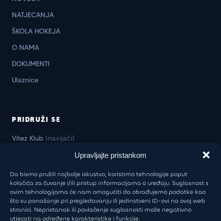
NATJECANJA
ŠKOLA HOKEJA
O NAMA
DOKUMENTI
Ulaznice
PRIDRUŽI SE
Vitez Klub
(navijači)
Vitez Business Klub
(firme)
Upravljajte pristankom
Da bismo pružili najbolje iskustvo, koristimo tehnologije poput
kolačića za čuvanje i/ili pristup informacijama o uređaju. Suglasnost s
ovim tehnologijama će nam omogućiti da obrađujemo podatke kao
KONTAKT
što su ponašanje pri pregledavanju ili jedinstveni ID-ovi na ovoj web
stranici. Nepristanak ili povlačenje suglasnosti može negativno
Uprava:
+385 98 946 5805
utjecati na određene karakteristike i funkcije.