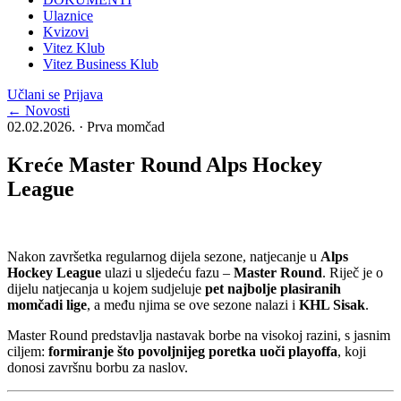
Ulaznice
Kvizovi
Vitez Klub
Vitez Business Klub
Učlani se
Prijava
← Novosti
02.02.2026. · Prva momčad
Kreće Master Round Alps Hockey
League
Nakon završetka regularnog dijela sezone, natjecanje u
Alps
Hockey League
ulazi u sljedeću fazu –
Master Round
. Riječ je o
dijelu natjecanja u kojem sudjeluje
pet najbolje plasiranih
momčadi lige
, a među njima se ove sezone nalazi i
KHL Sisak
.
Master Round predstavlja nastavak borbe na visokoj razini, s jasnim
ciljem:
formiranje što povoljnijeg poretka uoči playoffa
, koji
donosi završnu borbu za naslov.