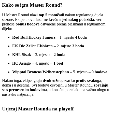
Kako se igra Master Round?
U Master Round ulazi
top 5 momčadi
nakon regularnog dijela
sezone. Ekipe u ovu fazu
ne kreću s jednakog polazišta
, već
prenose
bonus bodove
ostvarene prema plasmanu u regularnom
dijelu:
Red Bull Hockey Juniors
– 1. mjesto
4 boda
EK Die Zeller Eisbären
– 2. mjesto
3 boda
KHL Sisak
– 3. mjesto –
2 boda
HC Asiago
– 4. mjesto –
1 bod
Wipptal Broncos Weihenstephan
– 5. mjesto –
0 bodova
Nakon toga, ekipe igraju
dvokružno, svatko protiv svakoga
,
doma i u gostima. Svi bodovi osvojeni u Master Roundu
zbrajaju
se s prenesenim bodovima
, a konačni poredak ima važnu ulogu u
nastavku natjecanja.
Utjecaj Master Rounda na playoff