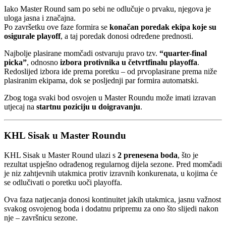
Iako Master Round sam po sebi ne odlučuje o prvaku, njegova je
uloga jasna i značajna.
Po završetku ove faze formira se
konačan poredak ekipa koje su
osigurale playoff
, a taj poredak donosi određene prednosti.
Najbolje plasirane momčadi ostvaruju pravo tzv.
“quarter-final
picka”
, odnosno
izbora protivnika u četvrtfinalu playoffa
.
Redoslijed izbora ide prema poretku – od prvoplasirane prema niže
plasiranim ekipama, dok se posljednji par formira automatski.
Zbog toga svaki bod osvojen u Master Roundu može imati izravan
utjecaj na
startnu poziciju u doigravanju
.
KHL Sisak u Master Roundu
KHL Sisak u Master Round ulazi s
2 prenesena boda
, što je
rezultat uspješno odrađenog regularnog dijela sezone. Pred momčadi
je niz zahtjevnih utakmica protiv izravnih konkurenata, u kojima će
se odlučivati o poretku uoči playoffa.
Ova faza natjecanja donosi kontinuitet jakih utakmica, jasnu važnost
svakog osvojenog boda i dodatnu pripremu za ono što slijedi nakon
nje – završnicu sezone.