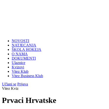
NOVOSTI
NATJECANJA
ŠKOLA HOKEJA
O NAMA
DOKUMENTI
Ulaznice
Kvizovi
Vitez Klub
Vitez Business Klub
Učlani se
Prijava
Vitez Kviz
Prvaci Hrvatske