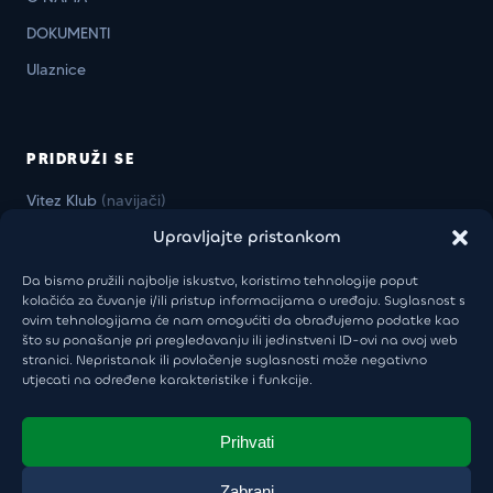
DOKUMENTI
Ulaznice
PRIDRUŽI SE
Vitez Klub
(navijači)
Upravljajte pristankom
Vitez Business Klub
(firme)
Da bismo pružili najbolje iskustvo, koristimo tehnologije poput
kolačića za čuvanje i/ili pristup informacijama o uređaju. Suglasnost s
ovim tehnologijama će nam omogućiti da obrađujemo podatke kao
KONTAKT
što su ponašanje pri pregledavanju ili jedinstveni ID-ovi na ovoj web
stranici. Nepristanak ili povlačenje suglasnosti može negativno
Uprava:
+385 98 946 5805
utjecati na određene karakteristike i funkcije.
khl-sisak@khl-sisak.hr
Škola hokeja:
+385 97 6030 999
Prihvati
luka.vukoja@khl-sisak.hr
Zabrani