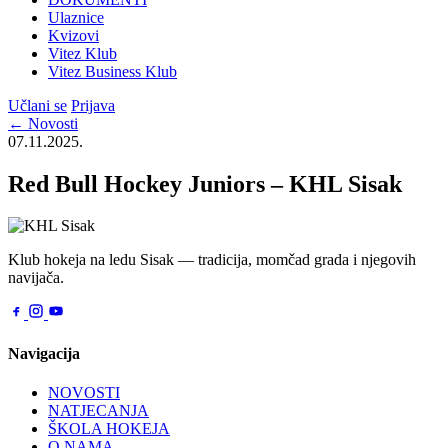
Ulaznice
Kvizovi
Vitez Klub
Vitez Business Klub
Učlani se
Prijava
← Novosti
07.11.2025.
Red Bull Hockey Juniors – KHL Sisak
Klub hokeja na ledu Sisak — tradicija, momčad grada i njegovih
navijača.
Navigacija
NOVOSTI
NATJECANJA
ŠKOLA HOKEJA
O NAMA