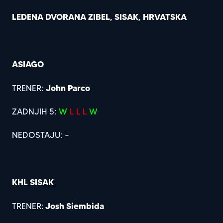
LEDENA DVORANA ZIBEL, SISAK, HRVATSKA
ASIAGO
John Parco
TRENER:
ZADNJIH 5:
W
L L L
W
NEDOSTAJU: –
KHL SISAK
Josh Siembida
TRENER: