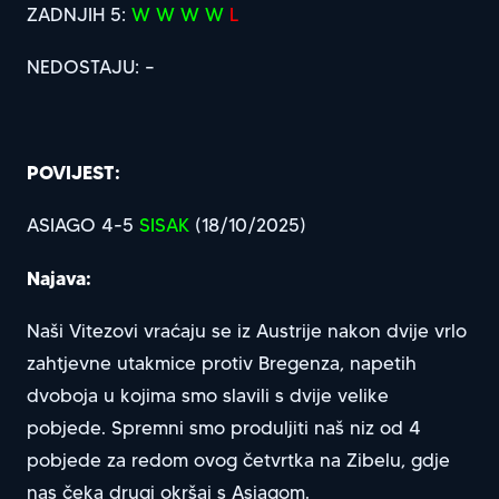
ZADNJIH 5:
W W W W
L
NEDOSTAJU: –
POVIJEST:
ASIAGO 4-5
SISAK
(18/10/2025)
Najava:
Naši Vitezovi vraćaju se iz Austrije nakon dvije vrlo
zahtjevne utakmice protiv Bregenza, napetih
dvoboja u kojima smo slavili s dvije velike
pobjede. Spremni smo produljiti naš niz od 4
pobjede za redom ovog četvrtka na Zibelu, gdje
nas čeka drugi okršaj s Asiagom.