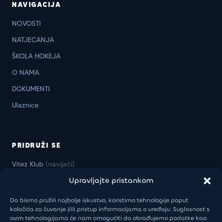
NAVIGACIJA
NOVOSTI
NATJECANJA
ŠKOLA HOKEJA
O NAMA
DOKUMENTI
Ulaznice
PRIDRUŽI SE
Vitez Klub
(navijači)
Upravljajte pristankom
Vitez Business Klub
(firme)
Da bismo pružili najbolje iskustvo, koristimo tehnologije poput
kolačića za čuvanje i/ili pristup informacijama o uređaju. Suglasnost s
ovim tehnologijama će nam omogućiti da obrađujemo podatke kao
KONTAKT