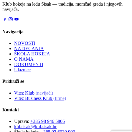
Klub hokeja na ledu Sisak — tradicija, momčad grada i njegovih
navijača.
Navigacija
NOVOSTI
NATJECANJA
ŠKOLA HOKEJA
O NAMA
DOKUMENTI
Ulaznice
Pridruži se
Vitez Klub
(navijači)
Vitez Business Klub
(firme)
Kontakt
Uprava:
+385 98 946 5805
khl-sisak@khl-sisak.hr
Škola hokeja:
+385 97 6030 999