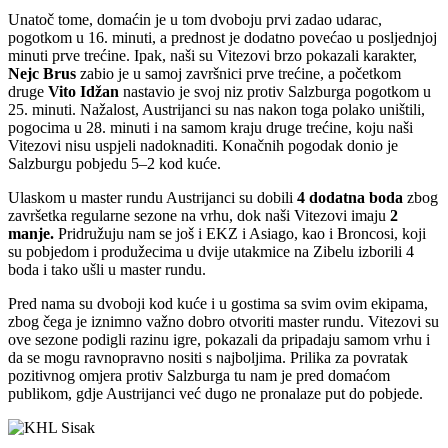
Unatoč tome, domaćin je u tom dvoboju prvi zadao udarac,
pogotkom u 16. minuti, a prednost je dodatno povećao u posljednjoj
minuti prve trećine. Ipak, naši su Vitezovi brzo pokazali karakter,
Nejc Brus
zabio je u samoj završnici prve trećine, a početkom
druge
Vito Idžan
nastavio je svoj niz protiv Salzburga pogotkom u
25. minuti. Nažalost, Austrijanci su nas nakon toga polako uništili,
pogocima u 28. minuti i na samom kraju druge trećine, koju naši
Vitezovi nisu uspjeli nadoknaditi. Konačnih pogodak donio je
Salzburgu pobjedu 5–2 kod kuće.
Ulaskom u master rundu Austrijanci su dobili
4 dodatna boda
zbog
završetka regularne sezone na vrhu, dok naši Vitezovi imaju
2
manje.
Pridružuju nam se još i EKZ i Asiago, kao i Broncosi, koji
su pobjedom i produžecima u dvije utakmice na Zibelu izborili 4
boda i tako ušli u master rundu.
Pred nama su dvoboji kod kuće i u gostima sa svim ovim ekipama,
zbog čega je iznimno važno dobro otvoriti master rundu. Vitezovi su
ove sezone podigli razinu igre, pokazali da pripadaju samom vrhu i
da se mogu ravnopravno nositi s najboljima. Prilika za povratak
pozitivnog omjera protiv Salzburga tu nam je pred domaćom
publikom, gdje Austrijanci već dugo ne pronalaze put do pobjede.