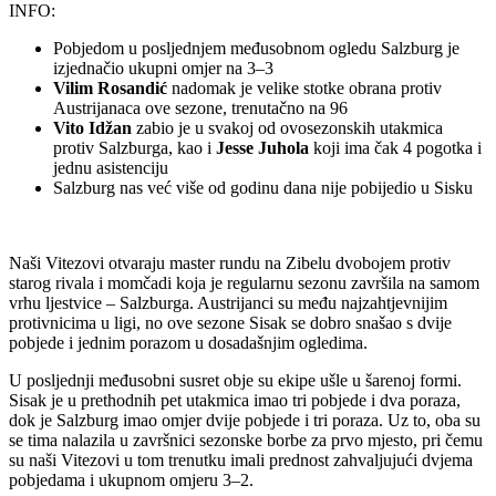
INFO:
Pobjedom u posljednjem međusobnom ogledu Salzburg je
izjednačio ukupni omjer na 3–3
Vilim Rosandić
nadomak je velike stotke obrana protiv
Austrijanaca ove sezone, trenutačno na 96
Vito Idžan
zabio je u svakoj od ovosezonskih utakmica
protiv Salzburga, kao i
Jesse Juhola
koji ima čak 4 pogotka i
jednu asistenciju
Salzburg nas već više od godinu dana nije pobijedio u Sisku
Naši Vitezovi otvaraju master rundu na Zibelu dvobojem protiv
starog rivala i momčadi koja je regularnu sezonu završila na samom
vrhu ljestvice – Salzburga. Austrijanci su među najzahtjevnijim
protivnicima u ligi, no ove sezone Sisak se dobro snašao s dvije
pobjede i jednim porazom u dosadašnjim ogledima.
U posljednji međusobni susret obje su ekipe ušle u šarenoj formi.
Sisak je u prethodnih pet utakmica imao tri pobjede i dva poraza,
dok je Salzburg imao omjer dvije pobjede i tri poraza. Uz to, oba su
se tima nalazila u završnici sezonske borbe za prvo mjesto, pri čemu
su naši Vitezovi u tom trenutku imali prednost zahvaljujući dvjema
pobjedama i ukupnom omjeru 3–2.