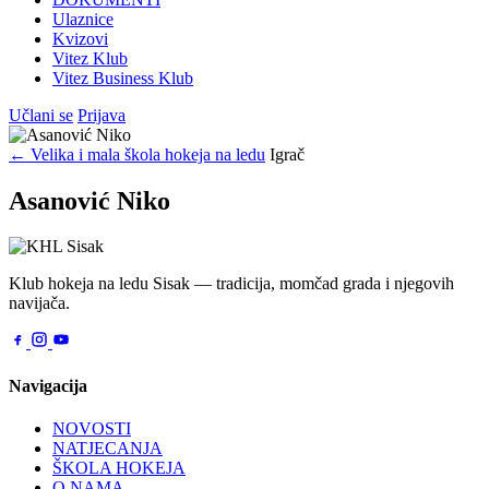
Ulaznice
Kvizovi
Vitez Klub
Vitez Business Klub
Učlani se
Prijava
← Velika i mala škola hokeja na ledu
Igrač
Asanović Niko
Klub hokeja na ledu Sisak — tradicija, momčad grada i njegovih
navijača.
Navigacija
NOVOSTI
NATJECANJA
ŠKOLA HOKEJA
O NAMA