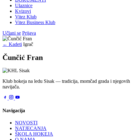
Ulaznice
Kvizovi
Vitez Klub
Vitez Business Klub
Učlani se
Prijava
← Kadeti
Igrač
Čunčić Fran
Klub hokeja na ledu Sisak — tradicija, momčad grada i njegovih
navijača.
Navigacija
NOVOSTI
NATJECANJA
ŠKOLA HOKEJA
O NAMA