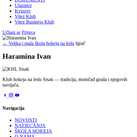
Ulaznice
Kvizovi
Vitez Klub
Vitez Business Klub
Učlani se
Prijava
← Velika i mala škola hokeja na ledu
Igrač
Haramina Ivan
Klub hokeja na ledu Sisak — tradicija, momčad grada i njegovih
navijača.
Navigacija
NOVOSTI
NATJECANJA
ŠKOLA HOKEJA
O NAMA