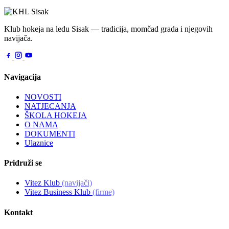
Klub hokeja na ledu Sisak — tradicija, momčad grada i njegovih
navijača.
Navigacija
NOVOSTI
NATJECANJA
ŠKOLA HOKEJA
O NAMA
DOKUMENTI
Ulaznice
Pridruži se
Vitez Klub
(navijači)
Vitez Business Klub
(firme)
Kontakt