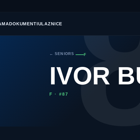
AMA
DOKUMENTI
ULAZNICE
← SENIORS
F
IVOR 
F · #87