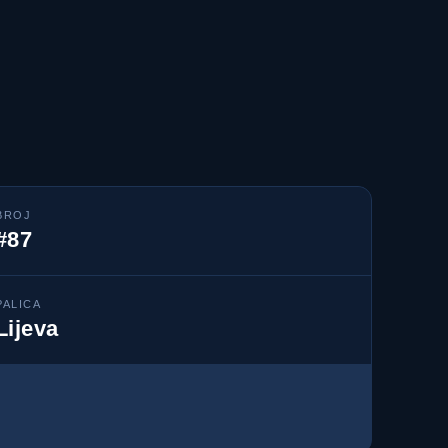
BROJ
#87
PALICA
Lijeva