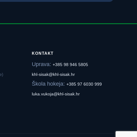
KONTAKT
Uprava:
+385 98 946 5805
e)
khl-sisak@khl-sisak.hr
Škola hokeja:
+385 97 6030 999
luka.vukoja@khl-sisak.hr