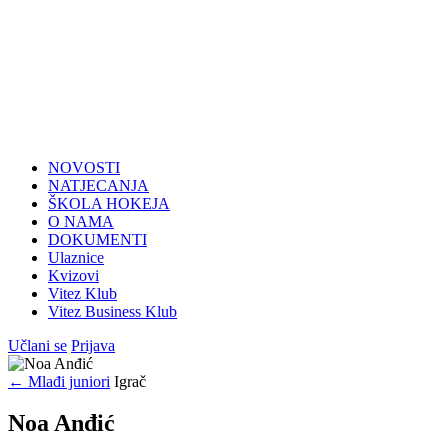
NOVOSTI
NATJECANJA
ŠKOLA HOKEJA
O NAMA
DOKUMENTI
Ulaznice
Kvizovi
Vitez Klub
Vitez Business Klub
Učlani se
Prijava
← Mlađi juniori
Igrač
Noa Anđić