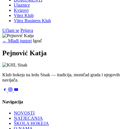
Ulaznice
Kvizovi
Vitez Klub
Vitez Business Klub
Učlani se
Prijava
← Mlađi juniori
Igrač
Pejnović Katja
Klub hokeja na ledu Sisak — tradicija, momčad grada i njegovih
navijača.
Navigacija
NOVOSTI
NATJECANJA
ŠKOLA HOKEJA
O NAMA