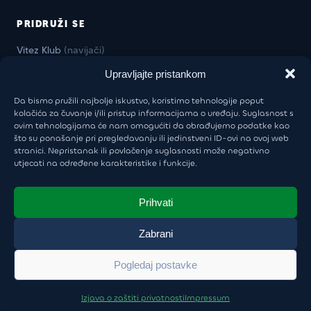
PRIDRUŽI SE
Vitez Klub
(navijači)
Vitez Business Klub
(firme)
Upravljajte pristankom
Da bismo pružili najbolje iskustvo, koristimo tehnologije poput
kolačića za čuvanje i/ili pristup informacijama o uređaju. Suglasnost s
ovim tehnologijama će nam omogućiti da obrađujemo podatke kao
KONTAKT
što su ponašanje pri pregledavanju ili jedinstveni ID-ovi na ovoj web
stranici. Nepristanak ili povlačenje suglasnosti može negativno
Uprava:
+385 98 946 5805
utjecati na određene karakteristike i funkcije.
khl-sisak@khl-sisak.hr
Škola hokeja:
+385 97 6030 999
Prihvati
luka.vukoja@khl-sisak.hr
Zabrani
Pogledaj postavke
© 2026 KHL Sisak. Sva prava pridržana.
Izjava o privatnosti
Izjava o zaštiti privatnosti
Impressum