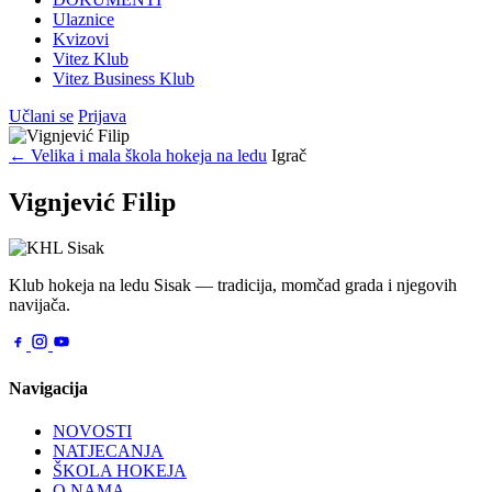
Ulaznice
Kvizovi
Vitez Klub
Vitez Business Klub
Učlani se
Prijava
← Velika i mala škola hokeja na ledu
Igrač
Vignjević Filip
Klub hokeja na ledu Sisak — tradicija, momčad grada i njegovih
navijača.
Navigacija
NOVOSTI
NATJECANJA
ŠKOLA HOKEJA
O NAMA