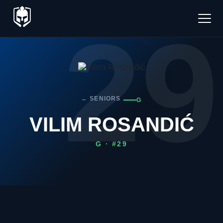
29
← SENIORS
G
VILIM ROSANDIĆ
G · #29