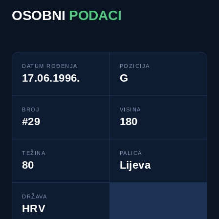
OSOBNI
PODACI
DATUM ROĐENJA
POZICIJA
17.06.1996.
G
BROJ
VISINA
#29
180
TEŽINA
PALICA
80
Lijeva
DRŽAVA
HRV