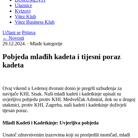
Ulaznice
Kvizovi
Vitez Klub
Vitez Business Klub
Učlani se
Prijava
← Novosti
29.12.2024. · Mlađe kategorije
Pobjeda mlađih kadeta i tijesni poraz
kadeta
Ovaj vikend u Ledenoj dvorani donio je pregršt uzbuđenja za
navijače KHL Sisak. Naši mlađi kadeti i kadetkinje upisali su
uvjerljivu pobjedu protiv KHL Medveščak Admiral, dok su u drugoj
utakmici, protiv KHL Zagreba, naši kadeti i kadetkinje doživjeli
tijesan poraz.
Mlađi Kadeti i Kadetkinje: Uvjerljiva pobjeda
Unatoč zdravstvenim izazovima koji su prorijedili momčad, mlađi