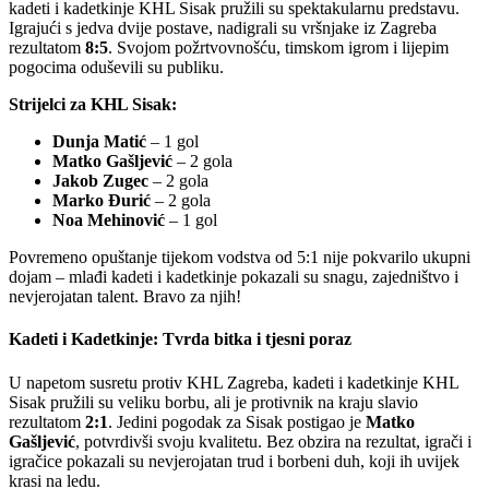
kadeti i kadetkinje KHL Sisak pružili su spektakularnu predstavu.
Igrajući s jedva dvije postave, nadigrali su vršnjake iz Zagreba
rezultatom
8:5
. Svojom požrtvovnošću, timskom igrom i lijepim
pogocima oduševili su publiku.
Strijelci za KHL Sisak:
Dunja Matić
– 1 gol
Matko Gašljević
– 2 gola
Jakob Zugec
– 2 gola
Marko Đurić
– 2 gola
Noa Mehinović
– 1 gol
Povremeno opuštanje tijekom vodstva od 5:1 nije pokvarilo ukupni
dojam – mlađi kadeti i kadetkinje pokazali su snagu, zajedništvo i
nevjerojatan talent. Bravo za njih!
Kadeti i Kadetkinje: Tvrda bitka i tjesni poraz
U napetom susretu protiv KHL Zagreba, kadeti i kadetkinje KHL
Sisak pružili su veliku borbu, ali je protivnik na kraju slavio
rezultatom
2:1
. Jedini pogodak za Sisak postigao je
Matko
Gašljević
, potvrdivši svoju kvalitetu. Bez obzira na rezultat, igrači i
igračice pokazali su nevjerojatan trud i borbeni duh, koji ih uvijek
krasi na ledu.