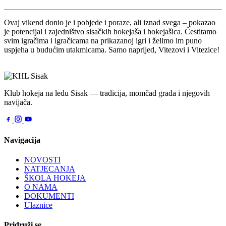
Ovaj vikend donio je i pobjede i poraze, ali iznad svega – pokazao
je potencijal i zajedništvo sisačkih hokejaša i hokejašica. Čestitamo
svim igračima i igračicama na prikazanoj igri i želimo im puno
uspjeha u budućim utakmicama. Samo naprijed, Vitezovi i Vitezice!
Klub hokeja na ledu Sisak — tradicija, momčad grada i njegovih
navijača.
Navigacija
NOVOSTI
NATJECANJA
ŠKOLA HOKEJA
O NAMA
DOKUMENTI
Ulaznice
Pridruži se