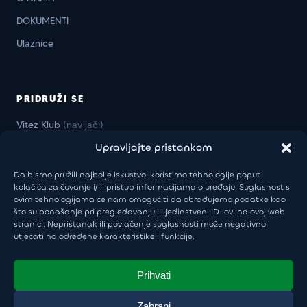
DOKUMENTI
Ulaznice
PRIDRUŽI SE
Vitez Klub
(navijači)
Upravljajte pristankom
Vitez Business Klub
(firme)
Da bismo pružili najbolje iskustvo, koristimo tehnologije poput
kolačića za čuvanje i/ili pristup informacijama o uređaju. Suglasnost s
ovim tehnologijama će nam omogućiti da obrađujemo podatke kao
KONTAKT
što su ponašanje pri pregledavanju ili jedinstveni ID-ovi na ovoj web
stranici. Nepristanak ili povlačenje suglasnosti može negativno
Uprava:
+385 98 946 5805
utjecati na određene karakteristike i funkcije.
khl-sisak@khl-sisak.hr
Škola hokeja:
+385 97 6030 999
Prihvati
luka.vukoja@khl-sisak.hr
Zabrani