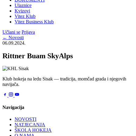
Ulaznice
Kvizovi
Vitez Klub
Vitez Business Klub
Učlani se
Prijava
← Novosti
06.09.2024.
Rittner Buam SkyAlps
Klub hokeja na ledu Sisak — tradicija, momčad grada i njegovih
navijača.
Navigacija
NOVOSTI
NATJECANJA
ŠKOLA HOKEJA
O NAMA