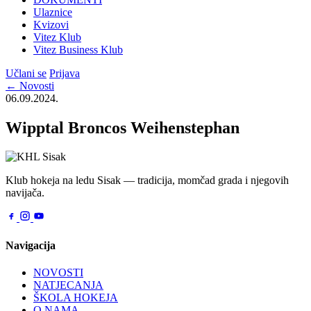
Ulaznice
Kvizovi
Vitez Klub
Vitez Business Klub
Učlani se
Prijava
← Novosti
06.09.2024.
Wipptal Broncos Weihenstephan
Klub hokeja na ledu Sisak — tradicija, momčad grada i njegovih
navijača.
Navigacija
NOVOSTI
NATJECANJA
ŠKOLA HOKEJA
O NAMA