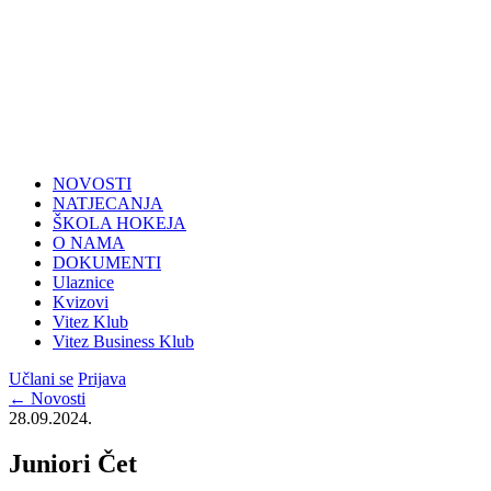
NOVOSTI
NATJECANJA
ŠKOLA HOKEJA
O NAMA
DOKUMENTI
Ulaznice
Kvizovi
Vitez Klub
Vitez Business Klub
Učlani se
Prijava
← Novosti
28.09.2024.
Juniori Čet