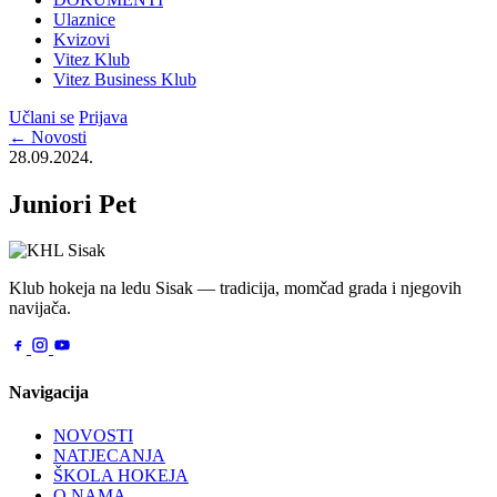
Ulaznice
Kvizovi
Vitez Klub
Vitez Business Klub
Učlani se
Prijava
← Novosti
28.09.2024.
Juniori Pet
Klub hokeja na ledu Sisak — tradicija, momčad grada i njegovih
navijača.
Navigacija
NOVOSTI
NATJECANJA
ŠKOLA HOKEJA
O NAMA