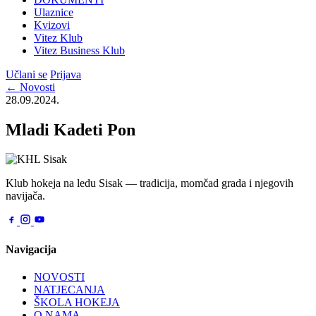
Ulaznice
Kvizovi
Vitez Klub
Vitez Business Klub
Učlani se
Prijava
← Novosti
28.09.2024.
Mladi Kadeti Pon
Klub hokeja na ledu Sisak — tradicija, momčad grada i njegovih
navijača.
Navigacija
NOVOSTI
NATJECANJA
ŠKOLA HOKEJA
O NAMA