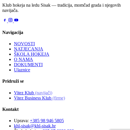
Klub hokeja na ledu Sisak — tradicija, momčad grada i njegovih
navijača.
Navigacija
NOVOSTI
NATJECANJA
ŠKOLA HOKEJA
O NAMA
DOKUMENTI
Ulaznice
Pridruži se
Vitez Klub
(navijači)
Vitez Business Klub
(firme)
Kontakt
Uprava:
+385 98 946 5805
khl-sisak@khl-sisak.hr