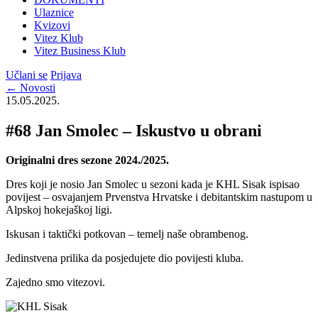
Ulaznice
Kvizovi
Vitez Klub
Vitez Business Klub
Učlani se
Prijava
← Novosti
15.05.2025.
#68 Jan Smolec – Iskustvo u obrani
Originalni dres sezone 2024./2025.
Dres koji je nosio Jan Smolec u sezoni kada je KHL Sisak ispisao
povijest – osvajanjem Prvenstva Hrvatske i debitantskim nastupom u
Alpskoj hokejaškoj ligi.
Iskusan i taktički potkovan – temelj naše obrambenog.
Jedinstvena prilika da posjedujete dio povijesti kluba.
Zajedno smo vitezovi.