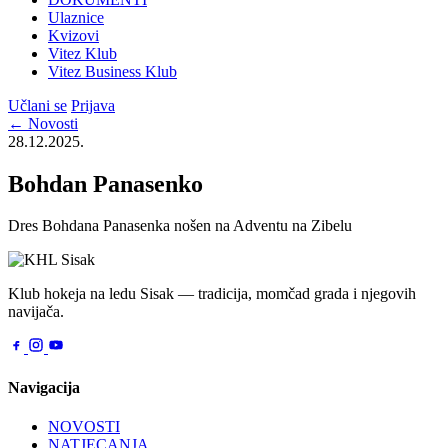
Ulaznice
Kvizovi
Vitez Klub
Vitez Business Klub
Učlani se
Prijava
← Novosti
28.12.2025.
Bohdan Panasenko
Dres Bohdana Panasenka nošen na Adventu na Zibelu
Klub hokeja na ledu Sisak — tradicija, momčad grada i njegovih
navijača.
Navigacija
NOVOSTI
NATJECANJA