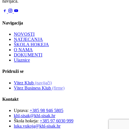
navijača.
Navigacija
NOVOSTI
NATJECANJA
ŠKOLA HOKEJA
O NAMA
DOKUMENTI
Ulaznice
Pridruži se
Vitez Klub
(navijači)
Vitez Business Klub
(firme)
Kontakt
Uprava:
+385 98 946 5805
khl-sisak@khl-sisak.hr
Škola hokeja:
+385 97 6030 999
luka.vukoja@khl-sisak.hr