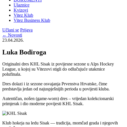
Ulaznice
Kvizovi
Vitez Klub
Vitez Business Klub
Učlani se
Prijava
← Novosti
23.04.2026.
Luka Bodiroga
Originalni dres KHL Sisak iz povijesne sezone u Alps Hockey
League, u kojoj su Vitezovi stigli do odlučujuće utakmice
polufinala.
Dres dolazi i iz sezone osvajanja Prvenstva Hrvatske, čime
predstavlja jedan od najuspješnijih perioda u povijesti kluba.
Autentičan, nošen (game-worn) dres – vrijedan kolekcionarski
primjerak i dio moderne povijesti KHL Sisak.
Klub hokeja na ledu Sisak — tradicija, momčad grada i njegovih