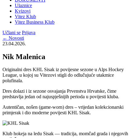
Ulaznice
Kvizovi
Vitez Klub
Vitez Business Klub
Učlani se
Prijava
← Novosti
23.04.2026.
Nik Malenica
Originalni dres KHL Sisak iz povijesne sezone u Alps Hockey
League, u kojoj su Vitezovi stigli do odlučujuće utakmice
polufinala.
Dres dolazi i iz sezone osvajanja Prvenstva Hrvatske, čime
predstavlja jedan od najuspješnijih perioda u povijesti kluba.
Autentičan, nošen (game-worn) dres – vrijedan kolekcionarski
primjerak i dio moderne povijesti KHL Sisak.
Klub hokeja na ledu Sisak — tradicija, momčad grada i njegovih