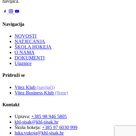
navijača.
Navigacija
NOVOSTI
NATJECANJA
ŠKOLA HOKEJA
O NAMA
DOKUMENTI
Ulaznice
Pridruži se
Vitez Klub
(navijači)
Vitez Business Klub
(firme)
Kontakt
Uprava:
+385 98 946 5805
khl-sisak@khl-sisak.hr
Škola hokeja:
+385 97 6030 999
luka.vukoja@khl-sisak.hr