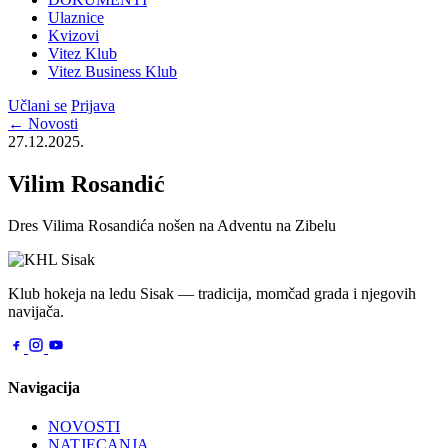
Ulaznice
Kvizovi
Vitez Klub
Vitez Business Klub
Učlani se
Prijava
← Novosti
27.12.2025.
Vilim Rosandić
Dres Vilima Rosandića nošen na Adventu na Zibelu
Klub hokeja na ledu Sisak — tradicija, momčad grada i njegovih
navijača.
Navigacija
NOVOSTI
NATJECANJA