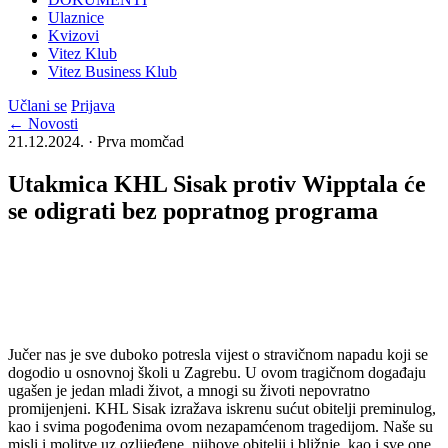
Ulaznice
Kvizovi
Vitez Klub
Vitez Business Klub
Učlani se
Prijava
← Novosti
21.12.2024. · Prva momčad
Utakmica KHL Sisak protiv Wipptala će
se odigrati bez popratnog programa
Jučer nas je sve duboko potresla vijest o stravičnom napadu koji se
dogodio u osnovnoj školi u Zagrebu. U ovom tragičnom događaju
ugašen je jedan mladi život, a mnogi su životi nepovratno
promijenjeni. KHL Sisak izražava iskrenu sućut obitelji preminulog,
kao i svima pogođenima ovom nezapamćenom tragedijom. Naše su
misli i molitve uz ozlijeđene, njihove obitelji i bližnje, kao i sve one