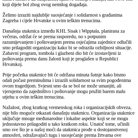
koji dijele bol zbog ovog nemilog događaja.
Želimo izraziti najdublje suosjećanje i solidarnost s građanima
Zagreba i cijele Hrvatske u ovim teškim trenucima.
Današnja utakmica između KHL Sisak i Wipptala, planirana za
večeras, održat će se prema rasporedu, no s potpunim
razumijevanjem i poštovanjem prema osjećajima zajednice odlučili
smo prilagoditi organizaciju kako bi se odrazila ozbiljnost situacije.
Zabavni program, tombola i glazbeni dio bit će izostavljeni iz
poštovanja prema danu žalosti koji je proglašen u Republici
Hrvatskoj.
Prije početka utakmice bit će održana minuta šutnje kako bismo
odali počast preminulima i izrazili solidarnost sa svim pogođenima
ovom tragedijom. Svjesni smo da se bol ne može umanjiti, ali
vjerujemo da zajedništvo i poštovanje mogu pružiti barem malu
utjehu u ovim teškim trenucima.
Nažalost, zbog kratkog vremenskog roka i organizacijskih obveza,
nije bilo moguće otkazati današnju utakmicu. Organizacija utakmice
uključuje mnoge međunarodne i lokalne aspekte koji se ne mogu
jednostavno prilagoditi u tako kratkom roku. Unatoč tome, učinili
smo sve što je u našoj moći da utakmica prođe u dostojanstvenoj
atmosferi, odražavajući tugu i suosjećanje prema žrtvama ove