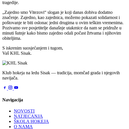
tragedije.
„Zajedno smo Vitezovi“ slogan je koji danas dobiva dodatno
značenje. Zajedno, kao zajednica, možemo pokazati solidarnost i
poštovanje te biti oslonac jedni drugima u ovim teškim vremenima.
Pozivamo sve posjetitelje današnje utakmice da nam se pridruže u
minuti šutnje kako bismo zajedno odali počast žrtvama i njihovim
obiteljima.
S iskrenim suosjećanjem i tugom,
Vaš KHL Sisak.
Klub hokeja na ledu Sisak — tradicija, momčad grada i njegovih
navijača.
Navigacija
NOVOSTI
NATJECANJA
ŠKOLA HOKEJA
O NAMA