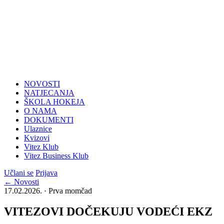
NOVOSTI
NATJECANJA
ŠKOLA HOKEJA
O NAMA
DOKUMENTI
Ulaznice
Kvizovi
Vitez Klub
Vitez Business Klub
Učlani se
Prijava
← Novosti
17.02.2026. · Prva momčad
VITEZOVI DOČEKUJU VODEĆI EKZ