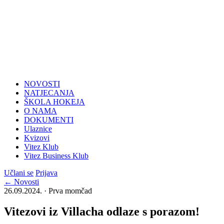
NOVOSTI
NATJECANJA
ŠKOLA HOKEJA
O NAMA
DOKUMENTI
Ulaznice
Kvizovi
Vitez Klub
Vitez Business Klub
Učlani se
Prijava
← Novosti
26.09.2024. · Prva momčad
Vitezovi iz Villacha odlaze s porazom!