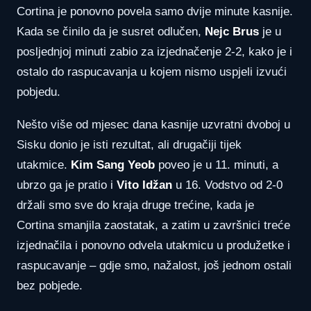
Cortina je ponovno povela samo dvije minute kasnije.
Kada se činilo da je susret odlučen,
Nejc Brus
je u
posljednjoj minuti zabio za izjednačenje 2-2, kako je i
ostalo do raspucavanja u kojem nismo uspjeli izvući
pobjedu.
Nešto više od mjesec dana kasnije uzvratni dvoboj u
Sisku donio je isti rezultat, ali drugačiji tijek
utakmice.
Kim Sang Yeob
poveo je u 11. minuti, a
ubrzo ga je pratio i
Vito Idžan
u 16. Vodstvo od 2-0
držali smo sve do kraja druge trećine, kada je
Cortina smanjila zaostatak, a zatim u završnici treće
izjednačila i ponovno odvela utakmicu u produžetke i
raspucavanje – gdje smo, nažalost, još jednom ostali
bez pobjede.