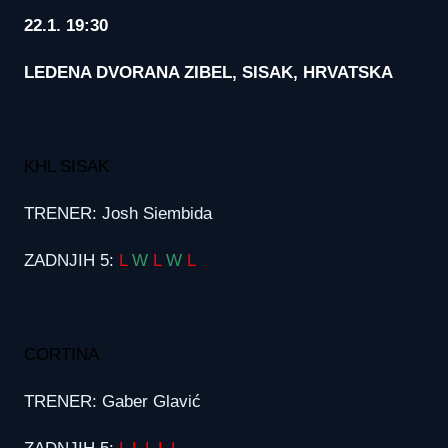
22.1. 19:30
LEDENA DVORANA ZIBEL, SISAK, HRVATSKA
KHL SISAK
TRENER: Josh Siembida
ZADNJIH 5:
L
W
L
W
L
CORTINA
TRENER: Gaber Glavić