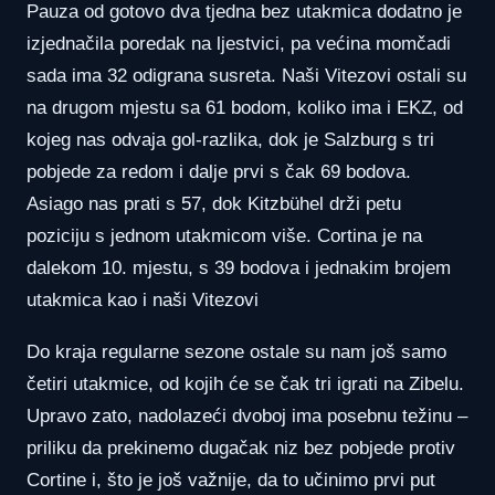
Pauza od gotovo dva tjedna bez utakmica dodatno je
izjednačila poredak na ljestvici, pa većina momčadi
sada ima 32 odigrana susreta. Naši Vitezovi ostali su
na drugom mjestu sa 61 bodom, koliko ima i EKZ, od
kojeg nas odvaja gol-razlika, dok je Salzburg s tri
pobjede za redom i dalje prvi s čak 69 bodova.
Asiago nas prati s 57, dok Kitzbühel drži petu
poziciju s jednom utakmicom više. Cortina je na
dalekom 10. mjestu, s 39 bodova i jednakim brojem
utakmica kao i naši Vitezovi
Do kraja regularne sezone ostale su nam još samo
četiri utakmice, od kojih će se čak tri igrati na Zibelu.
Upravo zato, nadolazeći dvoboj ima posebnu težinu –
priliku da prekinemo dugačak niz bez pobjede protiv
Cortine i, što je još važnije, da to učinimo prvi put