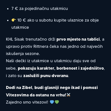
7 € za pojedinačnu utakmicu
10 € ako u subotu kupite ulaznice za obje
utakmice
prvo mjesto na tablici
KHL Sisak trenutačno drži
, a
upravo protiv Rittnera čeka nas jedno od najvećih
iskušenja sezone.
Naši dečki iz utakmice u utakmicu daju sve od
pokazuju karakter, borbenost i zajedništvo
sebe,
,
zaslužili punu dvoranu
i zato su
.
Dođi na Zibel, budi glasniji nego ikad i pomozi
Vitezovima da ostanu na vrhu!
Zajedno smo vitezovi!