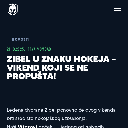
← NOVOSTI
21.10.2025. · PRVA MOMČAD
ZIBEL U ZNAKU HOKEJA –
VIKEND KOJI SE NE
PROPUŠTA!
Ledena dvorana Zibel ponovno će ovog vikenda
biti središte hokejaškog uzbuđenja!
Vitezovi
Naši
dočekuju jednog od najvećih