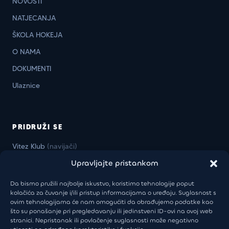
NOVOSTI
NATJECANJA
ŠKOLA HOKEJA
O NAMA
DOKUMENTI
Ulaznice
PRIDRUŽI SE
Vitez Klub
(navijači)
Upravljajte pristankom
Vitez Business Klub
(firme)
Da bismo pružili najbolje iskustvo, koristimo tehnologije poput
kolačića za čuvanje i/ili pristup informacijama o uređaju. Suglasnost s
ovim tehnologijama će nam omogućiti da obrađujemo podatke kao
KONTAKT
što su ponašanje pri pregledavanju ili jedinstveni ID-ovi na ovoj web
stranici. Nepristanak ili povlačenje suglasnosti može negativno
Uprava:
+385 98 946 5805