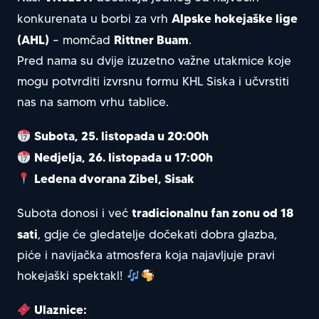
Alpske hokejaške lige
konkurenata u borbi za vrh
(AHL)
Rittner Buam
– momčad
.
Pred nama su dvije izuzetno važne utakmice koje
mogu potvrditi izvrsnu formu KHL Siska i učvrstiti
nas na samom vrhu tablice.
Subota, 25. listopada u 20:00h
Nedjelja, 26. listopada u 17:00h
Ledena dvorana Zibel, Sisak
tradicionalnu fan zonu od 18
Subota donosi i već
sati
, gdje će gledatelje dočekati dobra glazba,
piće i navijačka atmosfera koja najavljuje pravi
hokejaški spektakl!
Ulaznice: