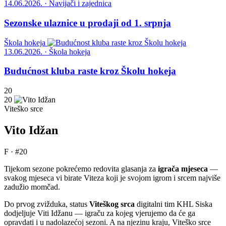
14.06.2026. · Navijači i zajednica
Sezonske ulaznice u prodaji od 1. srpnja
Škola hokeja
13.06.2026. · Škola hokeja
Budućnost kluba raste kroz Školu hokeja
20
20
Viteško srce
Vito Idžan
F · #20
Tijekom sezone pokrećemo redovita glasanja za
igrača mjeseca
—
svakog mjeseca vi birate Viteza koji je svojom igrom i srcem najviše
zadužio momčad.
Do prvog zvižduka, status
Viteškog srca
digitalni tim KHL Siska
dodjeljuje Viti Idžanu — igraču za kojeg vjerujemo da će ga
opravdati i u nadolazećoj sezoni. A na njezinu kraju, Viteško srce