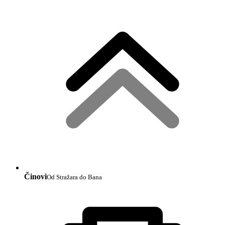
Činovi
Od Stražara do Bana