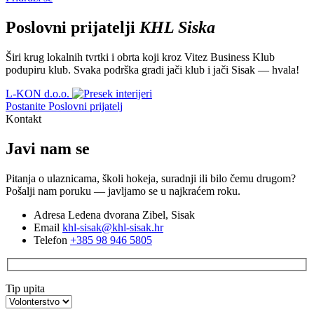
Poslovni prijatelji
KHL Siska
Širi krug lokalnih tvrtki i obrta koji kroz Vitez Business Klub
podupiru klub. Svaka podrška gradi jači klub i jači Sisak — hvala!
L-KON d.o.o.
Postanite Poslovni prijatelj
Kontakt
Javi nam se
Pitanja o ulaznicama, školi hokeja, suradnji ili bilo čemu drugom?
Pošalji nam poruku — javljamo se u najkraćem roku.
Adresa
Ledena dvorana Zibel, Sisak
Email
khl-sisak@khl-sisak.hr
Telefon
+385 98 946 5805
Tip upita