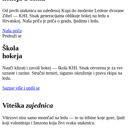
Od prvih utakmica na zaleđenoj Kupi do moderne Ledene dvorane
Zibel — KHL Sisak generacijama oblikuje hokej na ledu u
Hrvatskoj. Naša priča je priča o gradu, ljudima i ledu.
Naša priča
Pridruži se
Škola
hokeja
Nauči klizati i zavoli hokej — škola KHL Sisak otvorena je za sve
uzraste i razine. Stručni treneri, sigurno okruženje i prava ekipa na
ledu.
Saznaj više i upiši se
Viteška
zajednica
Vitezovi nisu samo momčad na ledu — to su tribine koje gore, ljudi
koji volontiraju i fanzona koja živi svaku utakmicu.