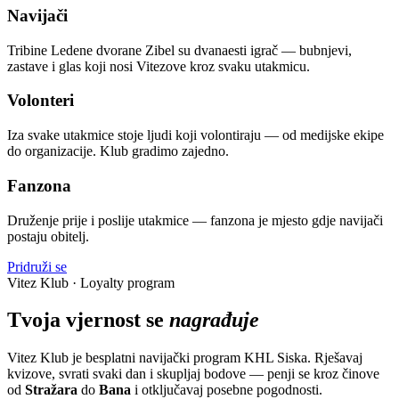
Navijači
Tribine Ledene dvorane Zibel su dvanaesti igrač — bubnjevi,
zastave i glas koji nosi Vitezove kroz svaku utakmicu.
Volonteri
Iza svake utakmice stoje ljudi koji volontiraju — od medijske ekipe
do organizacije. Klub gradimo zajedno.
Fanzona
Druženje prije i poslije utakmice — fanzona je mjesto gdje navijači
postaju obitelj.
Pridruži se
Vitez Klub · Loyalty program
Tvoja vjernost se
nagrađuje
Vitez Klub je besplatni navijački program KHL Siska. Rješavaj
kvizove, svrati svaki dan i skupljaj bodove — penji se kroz činove
od
Stražara
do
Bana
i otključavaj posebne pogodnosti.