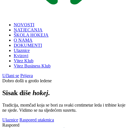
NOVOSTI
NATJECANJA
ŠKOLA HOKEJA
O NAMA
DOKUMENTI
Ulaznice
Kvizovi
Vitez Klub
Vitez Business Klub
Učlani se
Prijava
Dobro došli u grotlo ledene
Sisak diše
hokej.
Tradicija, momčad koja se bori za svaki centimetar leda i tribine koje
ne sjede. Vidimo se na sljedećem susretu.
Ulaznice
Raspored utakmica
Raspored