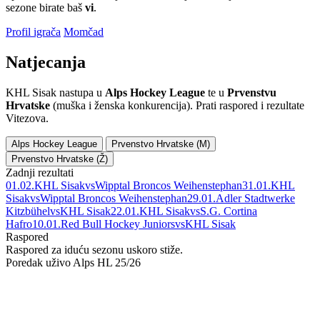
sezone birate baš
vi
.
Profil igrača
Momčad
Natjecanja
KHL Sisak nastupa u
Alps Hockey League
te u
Prvenstvu
Hrvatske
(muška i ženska konkurencija). Prati raspored i rezultate
Vitezova.
Alps Hockey League
Prvenstvo Hrvatske (M)
Prvenstvo Hrvatske (Ž)
Zadnji rezultati
01.02.
KHL Sisak
vs
Wipptal Broncos Weihenstephan
31.01.
KHL
Sisak
vs
Wipptal Broncos Weihenstephan
29.01.
Adler Stadtwerke
Kitzbühel
vs
KHL Sisak
22.01.
KHL Sisak
vs
S.G. Cortina
Hafro
10.01.
Red Bull Hockey Juniors
vs
KHL Sisak
Raspored
Raspored za iduću sezonu uskoro stiže.
Poredak uživo
Alps HL 25/26